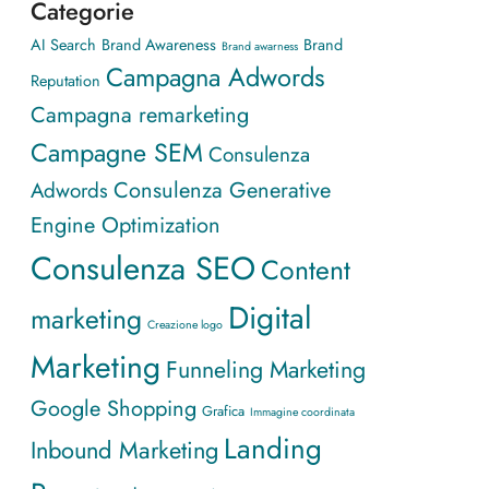
Categorie
AI Search
Brand Awareness
Brand
Brand awarness
Campagna Adwords
Reputation
Campagna remarketing
Campagne SEM
Consulenza
Consulenza Generative
Adwords
Engine Optimization
Consulenza SEO
Content
Digital
marketing
Creazione logo
Marketing
Funneling Marketing
Google Shopping
Grafica
Immagine coordinata
Landing
Inbound Marketing