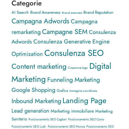
Categorie
AI Search
Brand Awareness
Brand Reputation
Brand awarness
Campagna Adwords
Campagna
Campagne SEM
remarketing
Consulenza
Consulenza Generative Engine
Adwords
Consulenza SEO
Optimization
Digital
Content marketing
Creazione logo
Marketing
Funneling Marketing
Google Shopping
Grafica
Immagine coordinata
Landing Page
Inbound Marketing
Lead generation
Marketing immobiliare
Marketing
Sanitario
Posizionamento SEO Cagliari
Posizionamento SEO Como
Posizionamento SEO Lodi:
Posizionamento SEO Monza
Posizionamento SEO