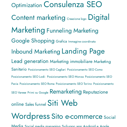
Consulenza SEO
Optimization
Digital
Content marketing
Creazione logo
Marketing
Funneling Marketing
Google Shopping
Grafica
Immagine coordinata
Landing Page
Inbound Marketing
Lead generation
Marketing immobiliare
Marketing
Sanitario
Posizionamento SEO Cagliari
Posizionamento SEO Como
Posizionamento SEO Lodi:
Posizionamento SEO Monza
Posizionamento SEO
Pavia
Posizionamento SEO Roma
Posizionamento SEO Torino
Posizionamento
Remarketing
Reputazione
SEO Varese
Primi su Google
Siti Web
online
Sales funnel
Wordpress
Sito e-commerce
Social
Media
Social media managing
Sviluppo app Android e Apple