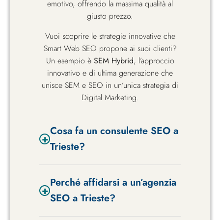
emotivo, offrendo la massima qualità al
giusto prezzo.
Vuoi scoprire le strategie innovative che
Smart Web SEO propone ai suoi clienti?
Un esempio è
SEM Hybrid
, l’approccio
innovativo e di ultima generazione che
unisce SEM e SEO in un’unica strategia di
Digital Marketing.
Cosa fa un consulente SEO a
+
Trieste?
Un consulente SEO a Trieste analizza il
Perché affidarsi a un’agenzia
sito, individua le criticità e sviluppa una
+
strategia per migliorare la visibilità su
SEO a Trieste?
Google e generare contatti qualificati.
Le attività includono SEO tecnica,