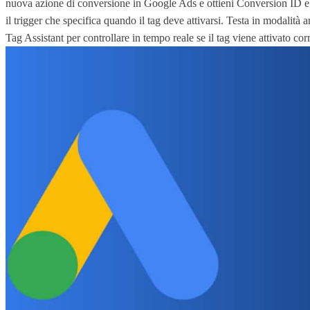
nuova azione di conversione in Google Ads e ottieni Conversion ID e 
il trigger che specifica quando il tag deve attivarsi. Testa in modalità
Tag Assistant per controllare in tempo reale se il tag viene attivato c