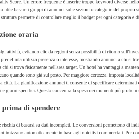
uality Score. Un errore frequente è inserire troppe keyword diverse nel
o utile basare i gruppi di annunci sulle sezioni o categorie del proprio
uttura permette di controllare meglio il budget per ogni categoria e di 
zione oraria
lgi attività, evitando clic da regioni senza possibilità di ritorno sull'i
redefinita utilizza presenza o interesse, mostrando annunci a chi si trov
a chi si trova fisicamente nell'area target. Un hotel ha vantaggi a mante
cano quando sono già sul posto. Per maggiore certezza, imposta località esc
la città. La pianificazione annunci ti consente di specificare determinati
i e giorni specifici. Questo concentra la spesa nei momenti più proficui e
i prima di spendere
e rischia di basarsi su dati incompleti. Le conversioni permettono di i
he ottimizzano automaticamente in base agli obiettivi commerciali. Per 