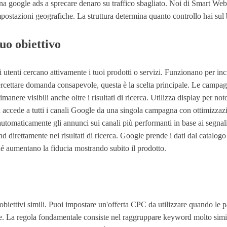
na google ads a sprecare denaro su traffico sbagliato. Noi di Smart We
ostazioni geografiche. La struttura determina quanto controllo hai sul bu
tuo obiettivo
tenti cercano attivamente i tuoi prodotti o servizi. Funzionano per incre
ntercettare domanda consapevole, questa è la scelta principale. Le campa
ere visibili anche oltre i risultati di ricerca. Utilizza display per not
accede a tutti i canali Google da una singola campagna con ottimizzazi
utomaticamente gli annunci sui canali più performanti in base ai segnali f
irettamente nei risultati di ricerca. Google prende i dati dal catalog
é aumentano la fiducia mostrando subito il prodotto.
ettivi simili. Puoi impostare un'offerta CPC da utilizzare quando le p
re. La regola fondamentale consiste nel raggruppare keyword molto simili