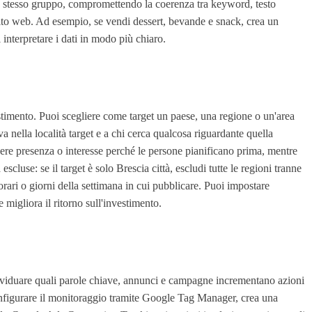
lo stesso gruppo, compromettendo la coerenza tra keyword, testo
 sito web. Ad esempio, se vendi dessert, bevande e snack, crea un
interpretare i dati in modo più chiaro.
nvestimento. Puoi scegliere come target un paese, una regione o un'area
a nella località target e a chi cerca qualcosa riguardante quella
nere presenza o interesse perché le persone pianificano prima, mentre
luse: se il target è solo Brescia città, escludi tutte le regioni tranne
 orari o giorni della settimana in cui pubblicare. Puoi impostare
 migliora il ritorno sull'investimento.
ndividuare quali parole chiave, annunci e campagne incrementano azioni
configurare il monitoraggio tramite Google Tag Manager, crea una