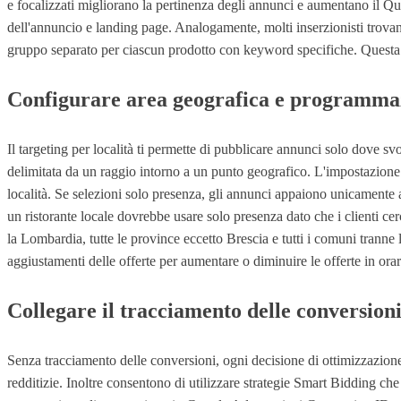
e focalizzati migliorano la pertinenza degli annunci e aumentano il Q
dell'annuncio e landing page. Analogamente, molti inserzionisti trovan
gruppo separato per ciascun prodotto con keyword specifiche. Questa str
Configurare area geografica e programma
Il targeting per località ti permette di pubblicare annunci solo dove svo
delimitata da un raggio intorno a un punto geografico. L'impostazione p
località. Se selezioni solo presenza, gli annunci appaiono unicamente 
un ristorante locale dovrebbe usare solo presenza dato che i clienti cer
la Lombardia, tutte le province eccetto Brescia e tutti i comuni tranne 
aggiustamenti delle offerte per aumentare o diminuire le offerte in orar
Collegare il tracciamento delle conversion
Senza tracciamento delle conversioni, ogni decisione di ottimizzazion
redditizie. Inoltre consentono di utilizzare strategie Smart Bidding c