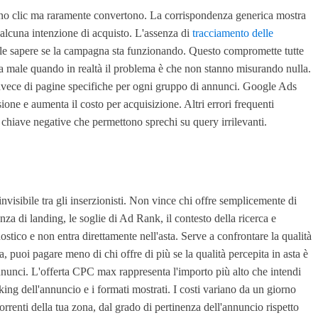
rano clic ma raramente convertono. La corrispondenza generica mostra
 alcuna intenzione di acquisto. L'assenza di
tracciamento delle
le sapere se la campagna sta funzionando. Questo compromette tutte
ona male quando in realtà il problema è che non stanno misurando nulla.
invece di pagine specifiche per ogni gruppo di annunci. Google Ads
ione e aumenta il costo per acquisizione. Altri errori frequenti
e chiave negative che permettono sprechi su query irrilevanti.
invisibile tra gli inserzionisti. Non vince chi offre semplicemente di
enza di landing, le soglie di Ad Rank, il contesto della ricerca e
ostico e non entra direttamente nell'asta. Serve a confrontare la qualità
, puoi pagare meno di chi offre di più se la qualità percepita in asta è
 annunci. L'offerta CPC max rappresenta l'importo più alto che intendi
king dell'annuncio e i formati mostrati. I costi variano da un giorno
orrenti della tua zona, dal grado di pertinenza dell'annuncio rispetto