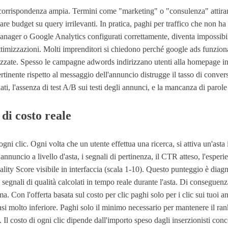
e in corrispondenza ampia. Termini come "marketing" o "consulenza" atti
re budget su query irrilevanti. In pratica, paghi per traffico che non ha
nager o Google Analytics configurati correttamente, diventa impossibi
e ottimizzazioni. Molti imprenditori si chiedono perché google ads funzi
imizzate. Spesso le campagne adwords indirizzano utenti alla homepage 
tinente rispetto al messaggio dell'annuncio distrugge il tasso di convers
ati, l'assenza di test A/B sui testi degli annunci, e la mancanza di parol
di costo reale
ni clic. Ogni volta che un utente effettua una ricerca, si attiva un'asta 
annuncio a livello d'asta, i segnali di pertinenza, il CTR atteso, l'esperi
ality Score visibile in interfaccia (scala 1-10). Questo punteggio è diagn
segnali di qualità calcolati in tempo reale durante l'asta. Di conseguenza
a. Con l'offerta basata sul costo per clic paghi solo per i clic sui tuoi
asi molto inferiore. Paghi solo il minimo necessario per mantenere il ran
Il costo di ogni clic dipende dall'importo speso dagli inserzionisti conc