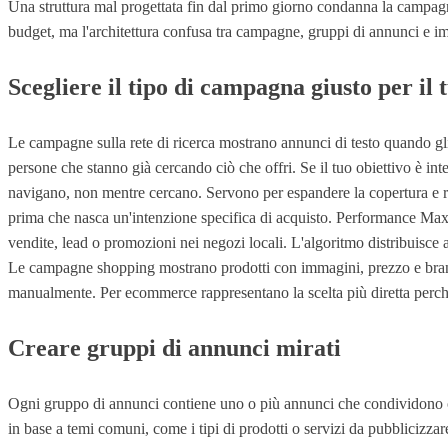
Una struttura mal progettata fin dal primo giorno condanna la campag
budget, ma l'architettura confusa tra campagne, gruppi di annunci e imp
Scegliere il tipo di campagna giusto per il 
Le campagne sulla rete di ricerca mostrano annunci di testo quando gli u
persone che stanno già cercando ciò che offri. Se il tuo obiettivo è i
navigano, non mentre cercano. Servono per espandere la copertura e riman
prima che nasca un'intenzione specifica di acquisto. Performance Max 
vendite, lead o promozioni nei negozi locali. L'algoritmo distribuisce a
Le campagne shopping mostrano prodotti con immagini, prezzo e brand d
manualmente. Per ecommerce rappresentano la scelta più diretta perch
Creare gruppi di annunci mirati
Ogni gruppo di annunci contiene uno o più annunci che condividono obi
in base a temi comuni, come i tipi di prodotti o servizi da pubblicizza