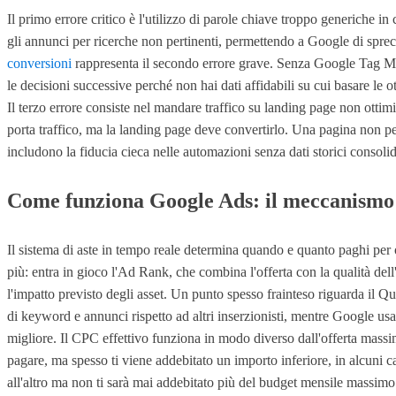
Il primo errore critico è l'utilizzo di parole chiave troppo generich
gli annunci per ricerche non pertinenti, permettendo a Google di spreca
conversioni
rappresenta il secondo errore grave. Senza Google Tag Ma
le decisioni successive perché non hai dati affidabili su cui basare l
Il terzo errore consiste nel mandare traffico su landing page non ott
porta traffico, ma la landing page deve convertirlo. Una pagina non per
includono la fiducia cieca nelle automazioni senza dati storici consolid
Come funziona Google Ads: il meccanismo 
Il sistema di aste in tempo reale determina quando e quanto paghi per og
più: entra in gioco l'Ad Rank, che combina l'offerta con la qualità dell'
l'impatto previsto degli asset. Un punto spesso frainteso riguarda il Qu
di keyword e annunci rispetto ad altri inserzionisti, mentre Google usa 
migliore. Il CPC effettivo funziona in modo diverso dall'offerta massim
pagare, ma spesso ti viene addebitato un importo inferiore, in alcuni c
all'altro ma non ti sarà mai addebitato più del budget mensile massimo. 