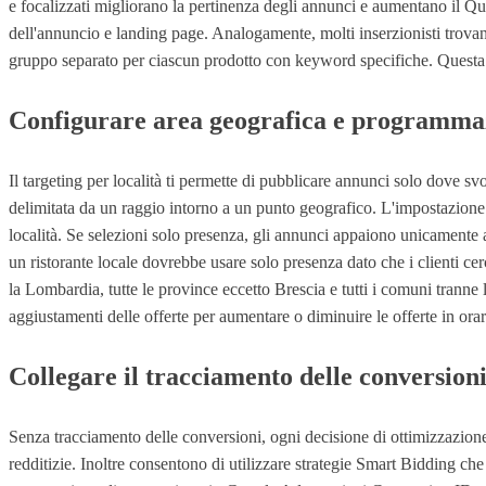
e focalizzati migliorano la pertinenza degli annunci e aumentano il Q
dell'annuncio e landing page. Analogamente, molti inserzionisti trovan
gruppo separato per ciascun prodotto con keyword specifiche. Questa str
Configurare area geografica e programma
Il targeting per località ti permette di pubblicare annunci solo dove svo
delimitata da un raggio intorno a un punto geografico. L'impostazione p
località. Se selezioni solo presenza, gli annunci appaiono unicamente 
un ristorante locale dovrebbe usare solo presenza dato che i clienti cer
la Lombardia, tutte le province eccetto Brescia e tutti i comuni tranne 
aggiustamenti delle offerte per aumentare o diminuire le offerte in orar
Collegare il tracciamento delle conversion
Senza tracciamento delle conversioni, ogni decisione di ottimizzazion
redditizie. Inoltre consentono di utilizzare strategie Smart Bidding c