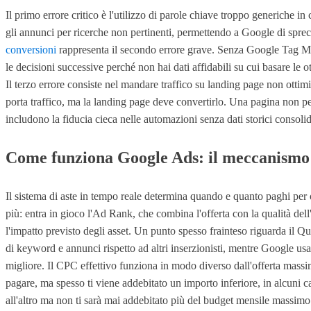
Il primo errore critico è l'utilizzo di parole chiave troppo generich
gli annunci per ricerche non pertinenti, permettendo a Google di spreca
conversioni
rappresenta il secondo errore grave. Senza Google Tag Ma
le decisioni successive perché non hai dati affidabili su cui basare l
Il terzo errore consiste nel mandare traffico su landing page non ott
porta traffico, ma la landing page deve convertirlo. Una pagina non per
includono la fiducia cieca nelle automazioni senza dati storici consolid
Come funziona Google Ads: il meccanismo 
Il sistema di aste in tempo reale determina quando e quanto paghi per og
più: entra in gioco l'Ad Rank, che combina l'offerta con la qualità dell'
l'impatto previsto degli asset. Un punto spesso frainteso riguarda il Qu
di keyword e annunci rispetto ad altri inserzionisti, mentre Google usa 
migliore. Il CPC effettivo funziona in modo diverso dall'offerta massim
pagare, ma spesso ti viene addebitato un importo inferiore, in alcuni c
all'altro ma non ti sarà mai addebitato più del budget mensile massimo. 