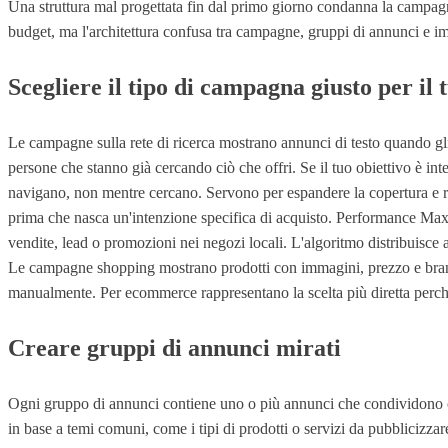
Una struttura mal progettata fin dal primo giorno condanna la campag
budget, ma l'architettura confusa tra campagne, gruppi di annunci e imp
Scegliere il tipo di campagna giusto per il 
Le campagne sulla rete di ricerca mostrano annunci di testo quando gli u
persone che stanno già cercando ciò che offri. Se il tuo obiettivo è i
navigano, non mentre cercano. Servono per espandere la copertura e riman
prima che nasca un'intenzione specifica di acquisto. Performance Max 
vendite, lead o promozioni nei negozi locali. L'algoritmo distribuisce a
Le campagne shopping mostrano prodotti con immagini, prezzo e brand d
manualmente. Per ecommerce rappresentano la scelta più diretta perch
Creare gruppi di annunci mirati
Ogni gruppo di annunci contiene uno o più annunci che condividono obi
in base a temi comuni, come i tipi di prodotti o servizi da pubblicizza