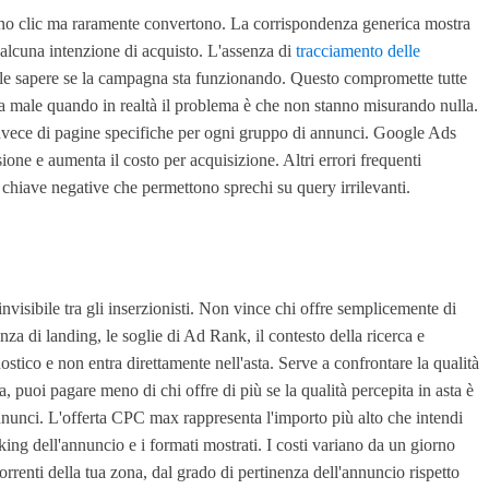
rano clic ma raramente convertono. La corrispondenza generica mostra
 alcuna intenzione di acquisto. L'assenza di
tracciamento delle
le sapere se la campagna sta funzionando. Questo compromette tutte
ona male quando in realtà il problema è che non stanno misurando nulla.
invece di pagine specifiche per ogni gruppo di annunci. Google Ads
ione e aumenta il costo per acquisizione. Altri errori frequenti
e chiave negative che permettono sprechi su query irrilevanti.
invisibile tra gli inserzionisti. Non vince chi offre semplicemente di
enza di landing, le soglie di Ad Rank, il contesto della ricerca e
ostico e non entra direttamente nell'asta. Serve a confrontare la qualità
, puoi pagare meno di chi offre di più se la qualità percepita in asta è
 annunci. L'offerta CPC max rappresenta l'importo più alto che intendi
king dell'annuncio e i formati mostrati. I costi variano da un giorno
orrenti della tua zona, dal grado di pertinenza dell'annuncio rispetto