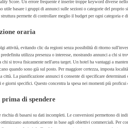
uality Score. Un errore frequente è inserire troppe keyword diverse nel
o utile basare i gruppi di annunci sulle sezioni o categorie del proprio
uttura permette di controllare meglio il budget per ogni categoria e di 
zione oraria
lgi attività, evitando clic da regioni senza possibilità di ritorno sull'i
redefinita utilizza presenza o interesse, mostrando annunci a chi si trov
a chi si trova fisicamente nell'area target. Un hotel ha vantaggi a mante
cano quando sono già sul posto. Per maggiore certezza, imposta località esc
la città. La pianificazione annunci ti consente di specificare determinati
i e giorni specifici. Questo concentra la spesa nei momenti più proficui e
i prima di spendere
e rischia di basarsi su dati incompleti. Le conversioni permettono di i
he ottimizzano automaticamente in base agli obiettivi commerciali. Per 