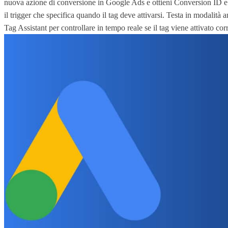
nuova azione di conversione in Google Ads e ottieni Conversion ID e 
il trigger che specifica quando il tag deve attivarsi. Testa in modalità
Tag Assistant per controllare in tempo reale se il tag viene attivato c