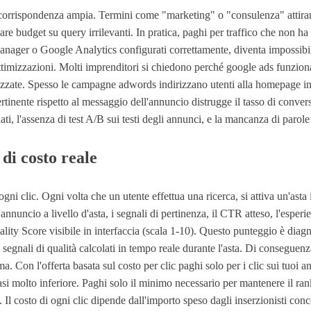
e in corrispondenza ampia. Termini come "marketing" o "consulenza" atti
re budget su query irrilevanti. In pratica, paghi per traffico che non ha
nager o Google Analytics configurati correttamente, diventa impossibi
e ottimizzazioni. Molti imprenditori si chiedono perché google ads funzi
imizzate. Spesso le campagne adwords indirizzano utenti alla homepage 
tinente rispetto al messaggio dell'annuncio distrugge il tasso di convers
ati, l'assenza di test A/B sui testi degli annunci, e la mancanza di parol
di costo reale
ni clic. Ogni volta che un utente effettua una ricerca, si attiva un'asta 
annuncio a livello d'asta, i segnali di pertinenza, il CTR atteso, l'esperi
ality Score visibile in interfaccia (scala 1-10). Questo punteggio è diagn
segnali di qualità calcolati in tempo reale durante l'asta. Di conseguenza
a. Con l'offerta basata sul costo per clic paghi solo per i clic sui tuoi
asi molto inferiore. Paghi solo il minimo necessario per mantenere il ran
Il costo di ogni clic dipende dall'importo speso dagli inserzionisti conc