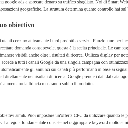
na google ads a sprecare denaro su traffico sbagliato. Noi di Smart We
ostazioni geografiche. La struttura determina quanto controllo hai sul bu
tuo obiettivo
tenti cercano attivamente i tuoi prodotti o servizi. Funzionano per incre
ntercettare domanda consapevole, questa è la scelta principale. Le campa
ere visibili anche oltre i risultati di ricerca. Utilizza display per not
accede a tutti i canali Google da una singola campagna con ottimizzazi
utomaticamente gli annunci sui canali più performanti in base ai segnali f
irettamente nei risultati di ricerca. Google prende i dati dal catalog
é aumentano la fiducia mostrando subito il prodotto.
ettivi simili. Puoi impostare un'offerta CPC da utilizzare quando le p
re. La regola fondamentale consiste nel raggruppare keyword molto simili