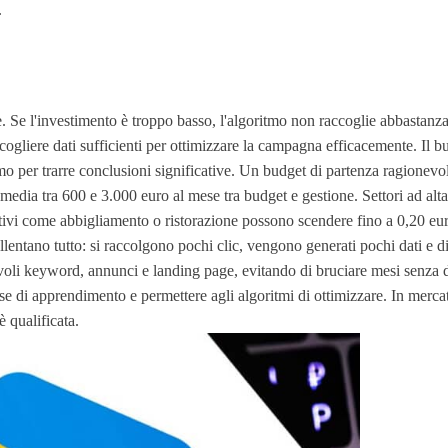
.
. Se l'investimento è troppo basso, l'algoritmo non raccoglie abbastanza
ccogliere dati sufficienti per ottimizzare la campagna efficacemente. Il
ssimo per trarre conclusioni significative. Un budget di partenza ragione
edia tra 600 e 3.000 euro al mese tra budget e gestione. Settori ad alt
titivi come abbigliamento o ristorazione possono scendere fino a 0,20 e
rallentano tutto: si raccolgono pochi clic, vengono generati pochi dati e d
voli keyword, annunci e landing page, evitando di bruciare mesi senza d
ase di apprendimento e permettere agli algoritmi di ottimizzare. In merca
è qualificata.