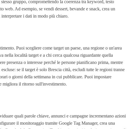
lo stesso gruppo, compromettendo la coerenza tra keyword, testo
 sito web. Ad esempio, se vendi dessert, bevande e snack, crea un
interpretare i dati in modo più chiaro.
nvestimento. Puoi scegliere come target un paese, una regione o un'area
a nella località target e a chi cerca qualcosa riguardante quella
nere presenza o interesse perché le persone pianificano prima, mentre
luse: se il target è solo Brescia città, escludi tutte le regioni tranne
 orari o giorni della settimana in cui pubblicare. Puoi impostare
 migliora il ritorno sull'investimento.
ndividuare quali parole chiave, annunci e campagne incrementano azioni
configurare il monitoraggio tramite Google Tag Manager, crea una